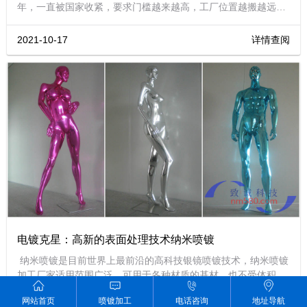
年，一直被国家收紧，要求门槛越来越高，工厂位置越搬越远，
生产成本越来越多，使得之前采用电镀做表面处理的企业，望尘
莫及，束手无策。
2021-10-17
详情查阅
电镀克星：高新的表面处理技术纳米喷镀
纳米喷镀是目前世界上最前沿的高科技银镜喷镀技术，纳米喷镀
加工厂家适用范围广泛，可用于各种材质的基材，也不受体积和
面积的限制。
网站首页
喷镀加工
电话咨询
地址导航