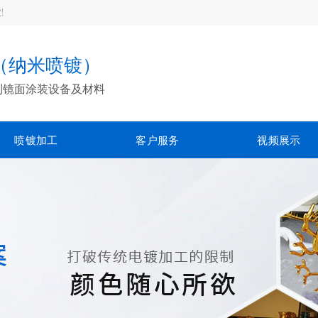
!
（纳米喷镀）
制镜面涂装设备及材料
喷镀加工
客户服务
视频展示