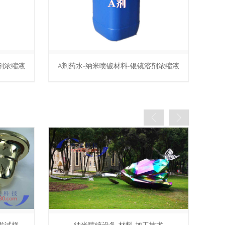
剂浓缩液
B剂药水，纳米喷镀材料，银镜溶剂浓缩液
技术
人体模特纳米喷镀-银镜喷涂加工技术
欧式