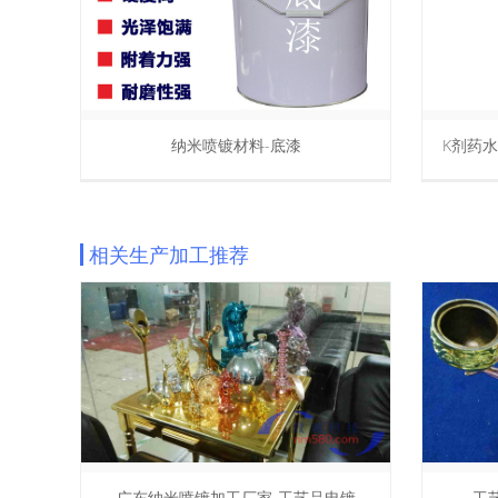
K剂药水-纳米喷镀材料-银镜溶剂浓缩液
S剂药
相关生产加工推荐
镀
工艺艺术品环保电镀-纳米喷镀
手板