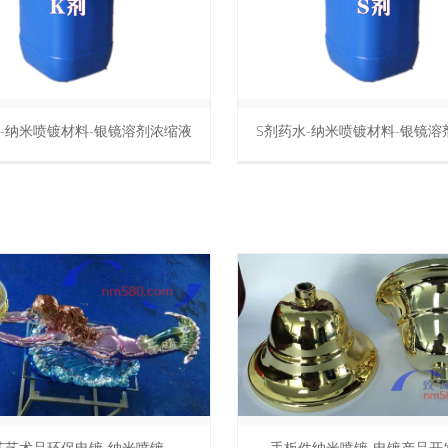
水-纳米喷镀材料-银镜溶剂浓缩液
A剂药水-纳米喷镀材料-银镜溶
件纳米喷镀-电镀产品开发试样
纳米喷镀设备-材料-加工